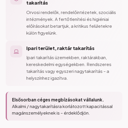
takarítás
Orvosi rendelők, rendelőintézetek, szociális
intézmények. A fertőtlenítési és higiéniai
előírásokat betartjuk, a kritikus felületekre
külön figyelünk.
Ipari
terület,
raktár
takarítás
Ipari takarítás üzemekben, raktárakban,
kereskedelmi egységekben. Rendszeres
takarítás vagy egyszeri nagytakarítás – a
helyszínhez igazítva.
Elsősorban céges megbízásokat vállalunk.
Alkalmi / nagytakarításra korlátozott kapacitással
magánszemélyeknek is – érdeklődjön.