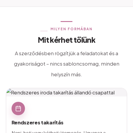
MILYEN
FORMÁBAN
Mit
kérhet
tőlünk
A
szerződésben
rögzítjük
a
feladatokat
és
a
gyakoriságot
–
nincs
sabloncsomag,
minden
helyszín
más.
Rendszeres
takarítás
Napi, heti vagy kétheti ütemezés. Ugyanaz a