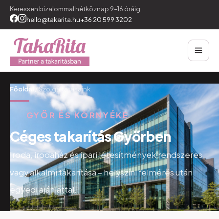
Keressen bizalommal hétköznap 9–16 óráig
hello@takarita.hu
+36 20 599 3202
Főoldal
/
Szolgáltatásaink
GYŐR
ÉS
KÖRNYÉKE
C
é
g
e
s
t
a
k
a
r
í
t
á
s
G
y
ő
r
b
e
n
Iroda,
irodaház
és
ipari
létesítmények
rendszeres
vagy
alkalmi
takarítása
–
helyszíni
felmérés
után
egyedi
ajánlattal.