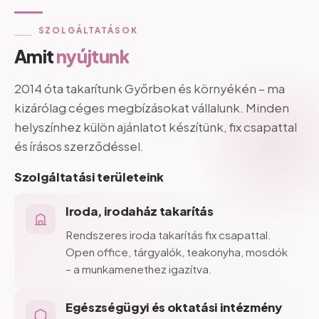
SZOLGÁLTATÁSOK
Amit
nyújtunk
2014 óta takarítunk Győrben és környékén – ma
kizárólag céges megbízásokat vállalunk. Minden
helyszínhez külön ajánlatot készítünk, fix csapattal
és írásos szerződéssel.
Szolgáltatási
területeink
Iroda,
irodaház
takarítás
Rendszeres iroda takarítás fix csapattal.
Open office, tárgyalók, teakonyha, mosdók
– a munkamenethez igazítva.
Egészségügyi
és
oktatási
intézmény