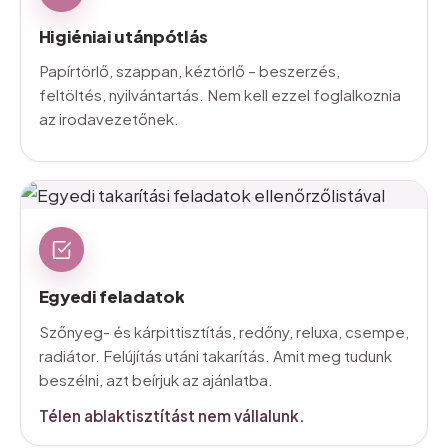
Higiéniai
utánpótlás
Papírtörlő, szappan, kéztörlő – beszerzés,
feltöltés, nyilvántartás. Nem kell ezzel foglalkoznia
az irodavezetőnek.
Egyedi
feladatok
Szőnyeg- és kárpittisztítás, redőny, reluxa, csempe,
radiátor. Felújítás utáni takarítás. Amit meg tudunk
beszélni, azt beírjuk az ajánlatba.
Télen ablaktisztítást nem vállalunk.