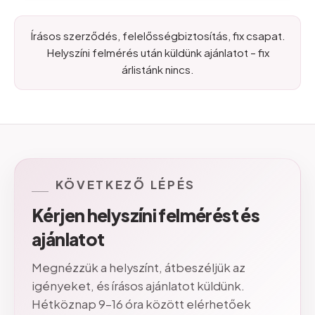
Írásos szerződés, felelősségbiztosítás, fix csapat.
Helyszíni felmérés után küldünk ajánlatot – fix
árlistánk nincs.
KÖVETKEZŐ
LÉPÉS
Kérjen
helyszíni
felmérést
és
ajánlatot
Megnézzük a helyszínt, átbeszéljük az
igényeket, és írásos ajánlatot küldünk.
Hétköznap 9–16 óra között elérhetőek