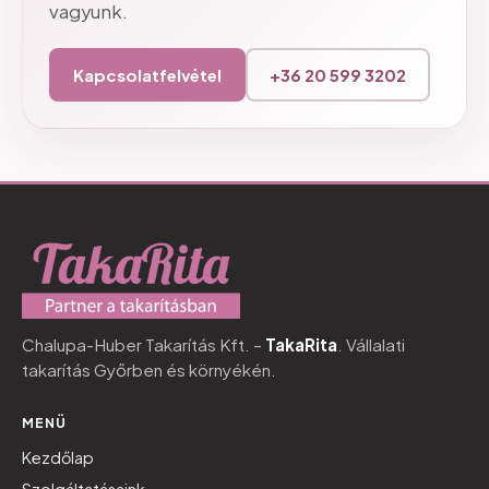
vagyunk.
Kapcsolatfelvétel
+36 20 599 3202
Chalupa-Huber Takarítás Kft. –
TakaRita
. Vállalati
takarítás Győrben és környékén.
MENÜ
Kezdőlap